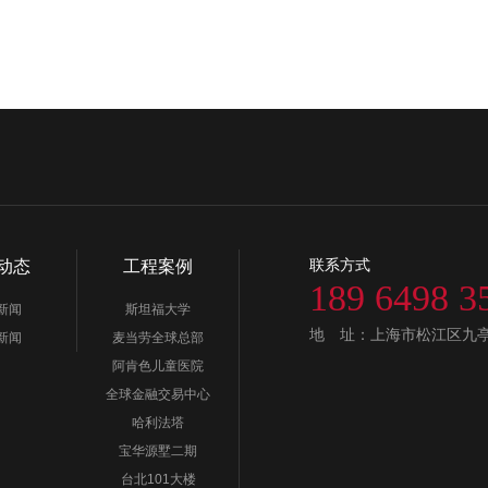
联系方式
动态
工程案例
189 6498 3
新闻
斯坦福大学
地 址：上海市松江区九亭镇
新闻
麦当劳全球总部
阿肯色儿童医院
全球金融交易中心
哈利法塔
宝华源墅二期
台北101大楼