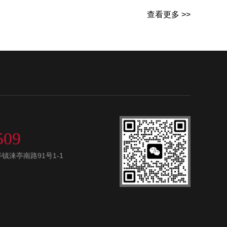
查看更多 >>
509
涞亭南路91号1-1